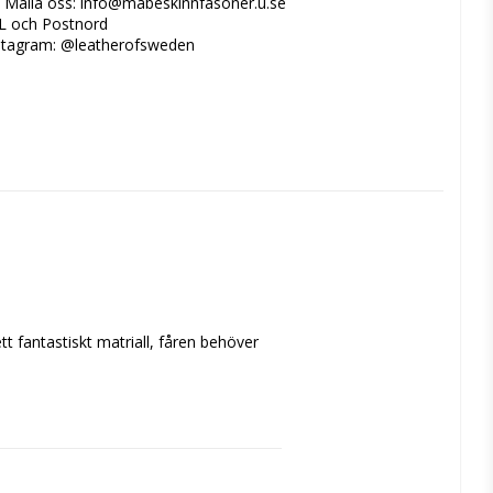
? Maila oss: info@mabeskinnfasoner.u.se
L och Postnord
nstagram: @leatherofsweden
t fantastiskt matriall, fåren behöver 