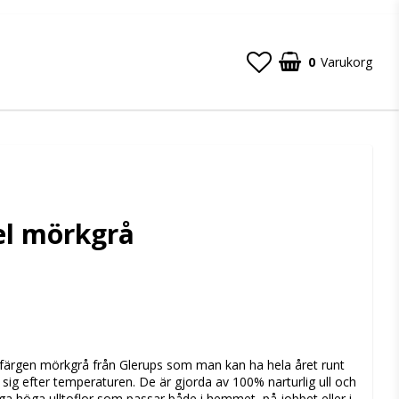
0
Varukorg
el mörkgrå
 favoritlistan
i färgen mörkgrå från Glerups som man kan ha hela året runt
 sig efter temperaturen. De är gjorda av 100% narturlig ull och
liga höga ulltoflor som passar både i hemmet, på jobbet eller i