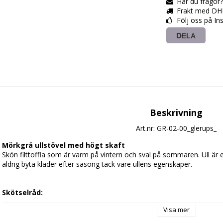
Har du frågor
Frakt med DH
Följ oss på I
DELA
Beskrivning
Art.nr: GR-02-00_glerups_
Mörkgrå ullstövel med högt skaft
Skön filttoffla som är varm på vintern och sval på sommaren. Ull är et
aldrig byta kläder efter säsong tack vare ullens egenskaper.
Skötselråd:
Visa mer
Dammsug tofflorna regelbundet, speciellt innan du tvättar dem.
Du kan tvätta tofflorna i maskin ullprogrammet (max.30 grader).