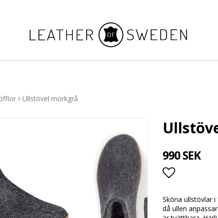
offlor
Ullstövel mörkgrå
Ullstöv
990 SEK
Lägg till i
Sköna ullstövlar 
då ullen anpassar
är tvättbara. Här