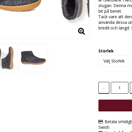
stugan. Denna mo
bit på benet.
Tack vare att de
använda dessa uto
bredd och längd. 
Storlek
-
Betala smidig
Swish.