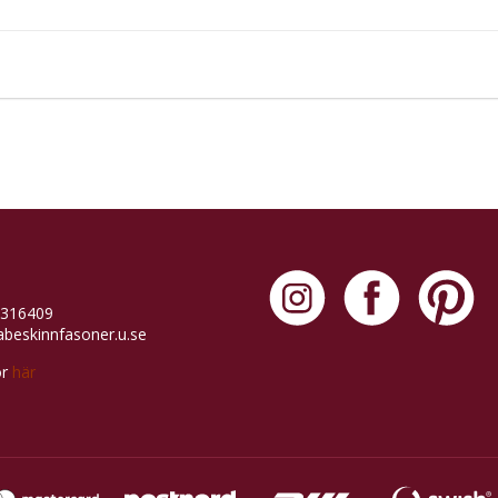
Efter centrifugeringen, stoppa ner foten i de fuktiga tofflor, tryck de
7316409
beskinnfasoner.u.se
or
här