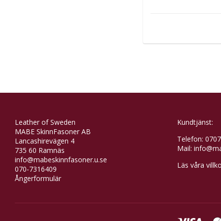
Leather of Sweden
Kundtjänst:
MABE SkinnFasoner AB
Telefon: 070
Lancashirevägen 4
Mail:
info@ma
735 60 Ramnäs
info@mabeskinnfasoner.u.se
Läs våra villk
070-7316409
Ångerformulär