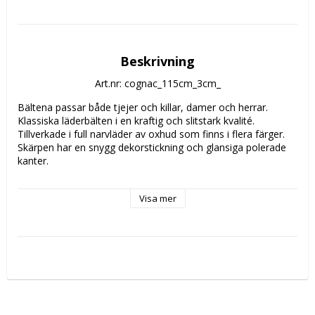
Beskrivning
Art.nr: cognac_115cm_3cm_
Bältena passar både tjejer och killar, damer och herrar. 
Klassiska läderbälten i en kraftig och slitstark kvalité. 
Tillverkade i full narvläder av oxhud som finns i flera färger. 
Skärpen har en snygg dekorstickning och glansiga polerade 
kanter.
Måttet på bältet är från spännet till mitten hålet, så det finns 
Visa mer
några hål för minskning eller ökning av midjan.